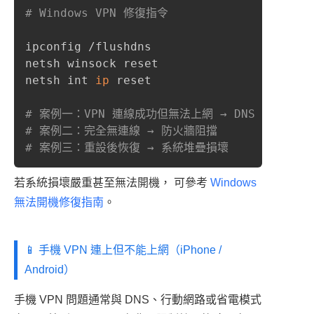
# Windows VPN 修復指令
ipconfig /flushdns

netsh winsock reset

netsh int 
ip
 reset

# 案例一：VPN 連線成功但無法上網 → DNS 錯誤
# 案例二：完全無連線 → 防火牆阻擋
# 案例三：重設後恢復 → 系統堆疊損壞
若系統損壞嚴重甚至無法開機， 可參考
Windows
無法開機修復指南
。
📱 手機 VPN 連上但不能上網（iPhone /
Android）
手機 VPN 問題通常與 DNS、行動網路或省電模式