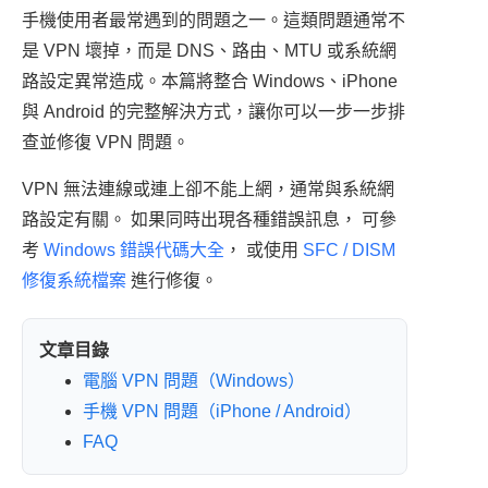
a
e
m
gr
手機使用者最常遇到的問題之一。這類問題通常不
d
b
s
a
是 VPN 壞掉，而是 DNS、路由、MTU 或系統網
s
o
m
路設定異常造成。本篇將整合 Windows、iPhone
o
與 Android 的完整解決方式，讓你可以一步一步排
k
查並修復 VPN 問題。
VPN 無法連線或連上卻不能上網，通常與系統網
路設定有關。 如果同時出現各種錯誤訊息， 可參
考
Windows 錯誤代碼大全
， 或使用
SFC / DISM
修復系統檔案
進行修復。
文章目錄
電腦 VPN 問題（Windows）
手機 VPN 問題（iPhone / Android）
FAQ