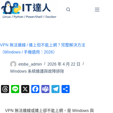
跳
至
主
要
內
容
VPN 無法連線 / 連上但不能上網？完整解決方法
（Windows / 手機適用｜2026）
etobe_admin
2026 年 4 月 22 日
Windows 系統維護與故障排除
T
Li
X
F
T
T
分
hr
n
a
e
el
享
e
e
c
a
e
VPN 無法連線或連上卻不能上網，是 Windows 與