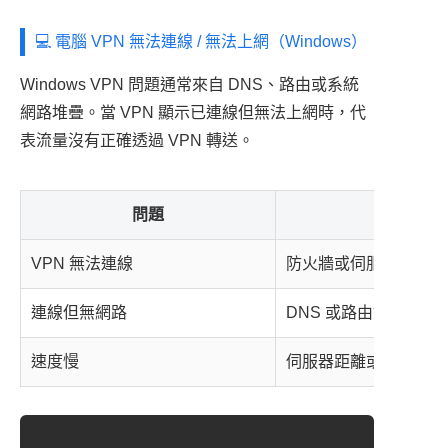
💻 電腦 VPN 無法連線 / 無法上網（Windows）
Windows VPN 問題通常來自 DNS、路由或系統
網路堆疊。當 VPN 顯示已連線但無法上網時，代
表流量沒有正確透過 VPN 轉送。
問題
原
VPN 無法連線
防火牆或伺服器問題
連線但無網路
DNS 或路由錯誤
速度慢
伺服器距離或 MTU