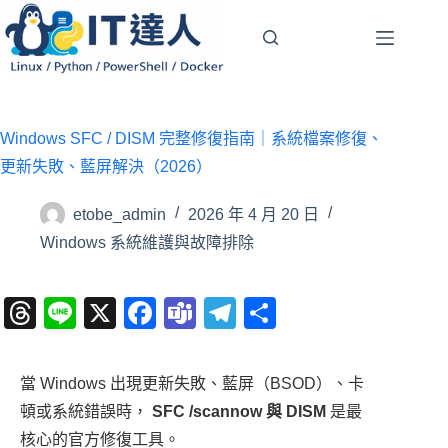
跳
至
主
要
內
Windows SFC / DISM 完整修復指南｜系統檔案修復、
容
更新失敗、藍屏解決（2026）
etobe_admin
2026 年 4 月 20 日
Windows 系統維護與故障排除
T
Li
X
F
T
T
分
hr
n
a
e
el
享
e
e
c
a
e
當 Windows 出現更新失敗、藍屏（BSOD）、卡
a
e
m
gr
頓或系統錯誤時，
SFC /scannow 與 DISM
是最
d
b
s
a
核心的官方修復工具。