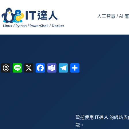
跳
至
人工智慧 / AI 
主
要
內
容
T
Li
X
F
T
T
分
hr
n
a
e
el
享
e
e
c
a
e
a
e
m
gr
d
b
s
a
s
o
m
歡迎使用
IT達人
的網站與
o
款。