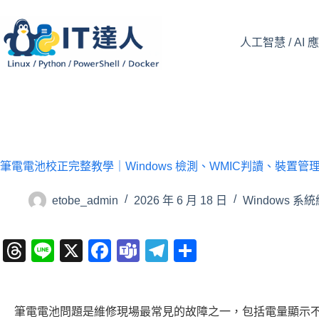
跳
至
人工智慧 / AI 
主
要
內
容
筆電電池校正完整教學｜Windows 檢測、WMIC判讀、裝置管
etobe_admin
2026 年 6 月 18 日
Windows 
T
Li
X
F
T
T
分
hr
n
a
e
el
享
e
e
c
a
e
筆電電池問題是維修現場最常見的故障之一，包括電量顯示不