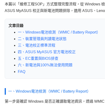
a
e
m
gr
本篇以「維修工程SOP」方式整理完整流程，從 Windows 
d
b
s
a
ASUS MyASUS 校正與新電池問題排除，適用 ASUS、Leno
s
o
m
o
文章目錄
k
一、Windows電池檢測（WMIC / Battery Report）
二、裝置管理員判讀電池狀態
三、電池校正標準流程
四、ASUS MyASUS 官方電池校正
五、EC重置與BIOS排查
六、新電池與100%無法使用問題
FAQ
一、Windows電池檢測（WMIC / Battery Report）
第一步是確認 Windows 是否正確讀取電池資訊，透過 WMIC 與