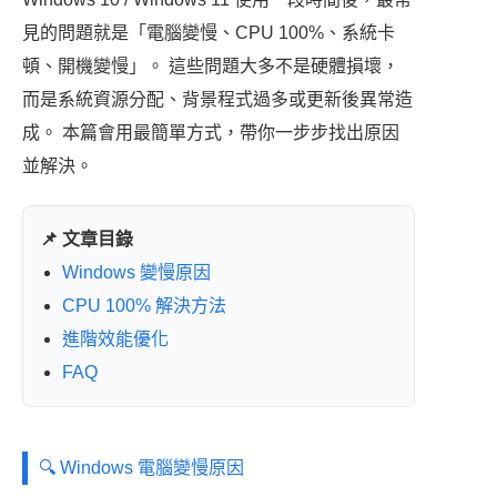
a
e
m
gr
見的問題就是「電腦變慢、CPU 100%、系統卡
d
b
s
a
頓、開機變慢」。 這些問題大多不是硬體損壞，
s
o
m
而是系統資源分配、背景程式過多或更新後異常造
o
成。 本篇會用最簡單方式，帶你一步步找出原因
k
並解決。
📌 文章目錄
Windows 變慢原因
CPU 100% 解決方法
進階效能優化
FAQ
🔍 Windows 電腦變慢原因