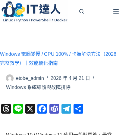
跳
至
主
要
內
容
Windows 電腦變慢 / CPU 100% / 卡頓解決方法（2026
完整教學）｜效能優化指南
etobe_admin
2026 年 4 月 21 日
Windows 系統維護與故障排除
T
Li
X
F
T
T
分
hr
n
a
e
el
享
e
e
c
a
e
Windows 10 / Windows 11 使用一段時間後，最常