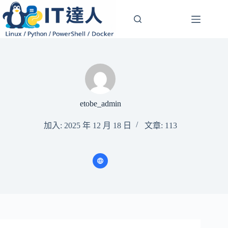
跳
至
主
要
內
容
etobe_admin
加入: 2025 年 12 月 18 日
文章: 113